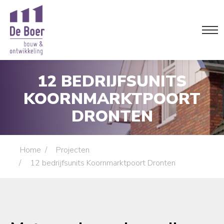
12 BEDRIJFSUNITS
KOORNMARKTPOORT
DRONTEN
Je bent hier:
Home
Projecten
12 bedrijfsunits Koornmarktpoort Dronten