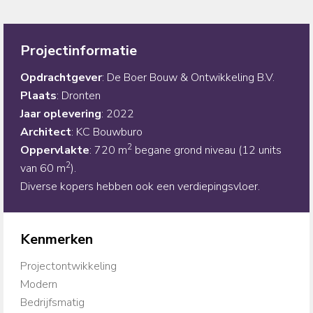
Projectinformatie
Opdrachtgever
: De Boer Bouw & Ontwikkeling B.V.
Plaats
: Dronten
Jaar
oplevering
: 2022
Architect
: KC Bouwburo
2
Oppervlakte
: 720 m
begane grond niveau (12 units
2
van 60 m
).
Diverse kopers hebben ook een verdiepingsvloer.
Kenmerken
Projectontwikkeling
Modern
Bedrijfsmatig