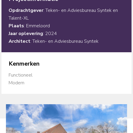
Opdrachtgever
: Teken- en Adviesbureau Syntek en
Talent-XL
Plaats
: Emmeloord
Jaar
oplevering
: 2024
Architect
: Teken- en Adviesbureau Syntek
Kenmerken
Functioneel
Modern