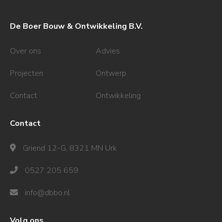
De Boer Bouw & Ontwikkeling B.V.
Over ons
Advies
Projecten
Ontwerp
Contact
Ontwikkeling
Contact
Griend 12-G, 8321 MN Urk
0527 205 659
info@dbbo.nl
Volg ons