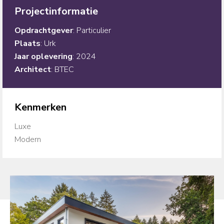
Projectinformatie
Opdrachtgever
: Particulier
Plaats
: Urk
Jaar
oplevering
: 2024
Architect
: BTEC
Kenmerken
Luxe
Modern