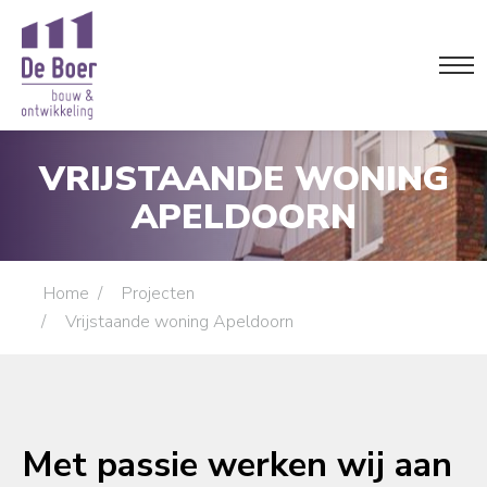
VRIJSTAANDE WONING
APELDOORN
Je bent hier:
Home
Projecten
Vrijstaande woning Apeldoorn
Met passie werken wij aan