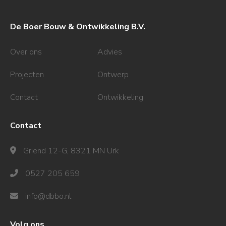
De Boer Bouw & Ontwikkeling B.V.
Over ons
Advies
Projecten
Ontwerp
Contact
Ontwikkeling
Contact
Griend 12-G, 8321 MN Urk
0527 205 659
info@dbbo.nl
Volg ons